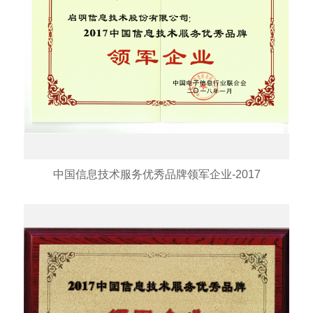
中国信息技术服务优秀品牌领军企业-2017