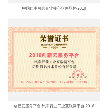
中国自主可靠企业核心软件品牌-2018
创新云服务平台-汽车行业工业互联网平台-2018