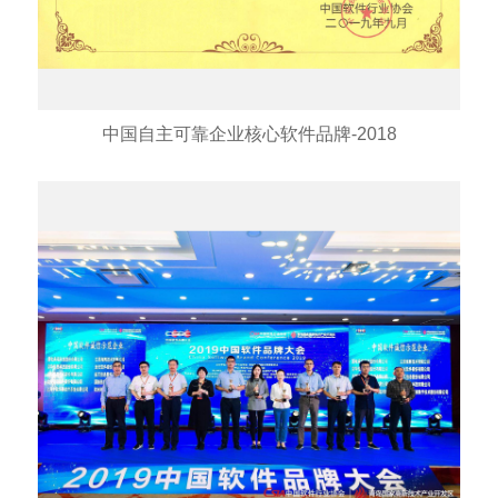
中国自主可靠企业核心软件品牌-2018