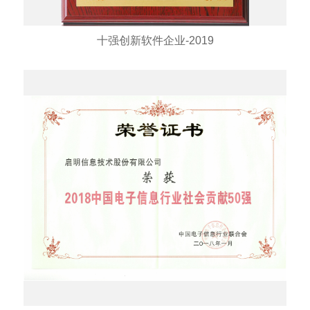
十强创新软件企业-2019