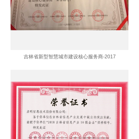
吉林省新型智慧城市建设核心服务商-2017