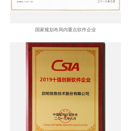
国家规划布局内重点软件企业