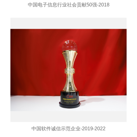
中国电子信息行业社会贡献50强-2018
中国软件诚信示范企业-2019-2022