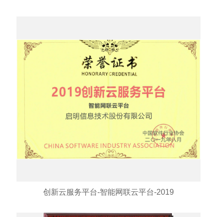
创新云服务平台-智能网联云平台-2019