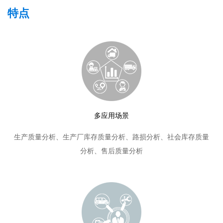
特点
多应用场景
生产质量分析、生产厂库存质量分析、路损分析、社会库存质量
分析、售后质量分析