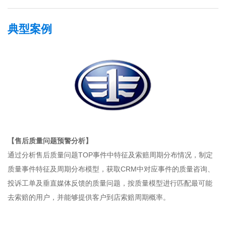
典型案例
【售后质量问题预警分析】
通过分析售后质量问题TOP事件中特征及索赔周期分布情况，制定
质量事件特征及周期分布模型，获取CRM中对应事件的质量咨询、
投诉工单及垂直媒体反馈的质量问题，按质量模型进行匹配最可能
去索赔的用户，并能够提供客户到店索赔周期概率。