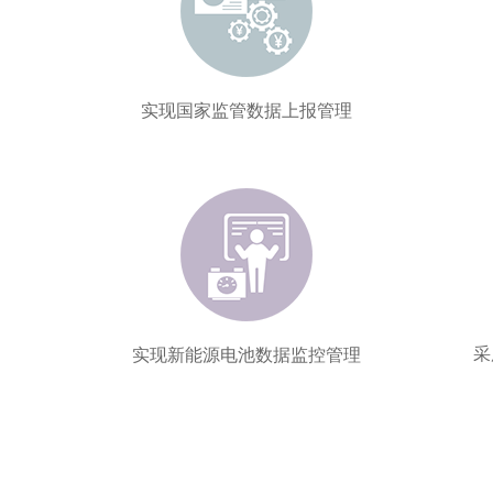
实现国家监管数据上报管理
采
实现新能源电池数据监控管理