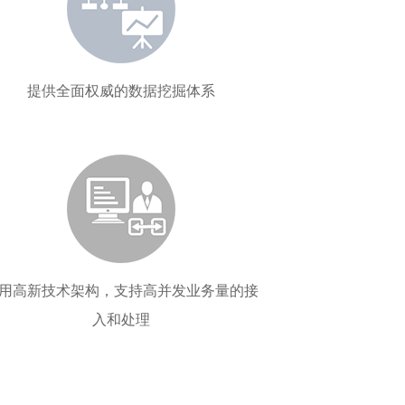
提供全面权威的数据挖掘体系
用高新技术架构，支持高并发业务量的接
入和处理