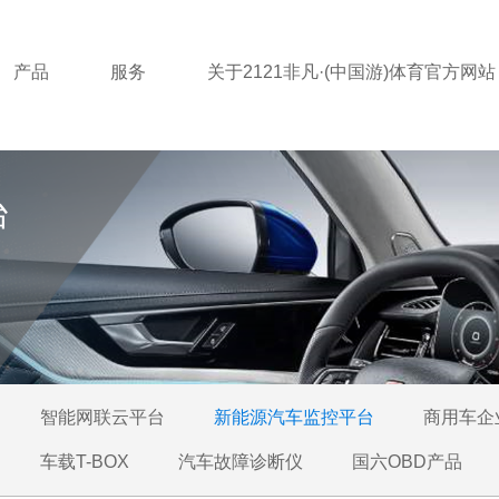
产品
服务
关于2121非凡·(中国游)体育官方网站
台
智能网联云平台
新能源汽车监控平台
商用车企
车载T-BOX
汽车故障诊断仪
国六OBD产品