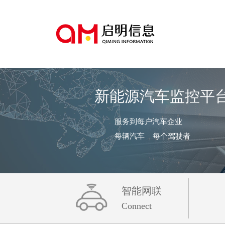
新能源汽车监控平
服务到每户汽车企业
每辆汽车 每个驾驶者
智能网联
Connect