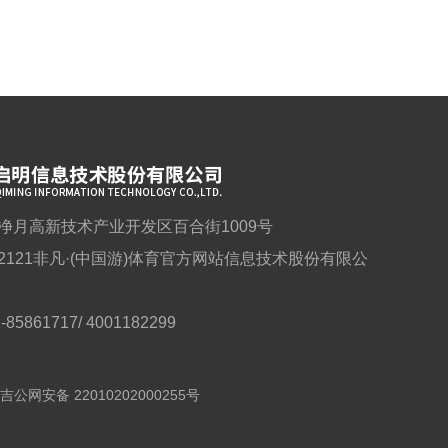
净月高新技术产业开发区百合街1009号
2121非凡·(中国游)体育官方网站信息技术股份有限公
5861717/ 4001182299
吉公网安备 22010202000255号