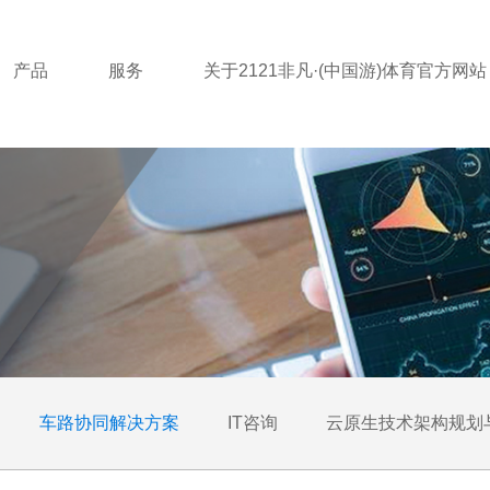
产品
服务
关于2121非凡·(中国游)体育官方网站
车路协同解决方案
IT咨询
云原生技术架构规划