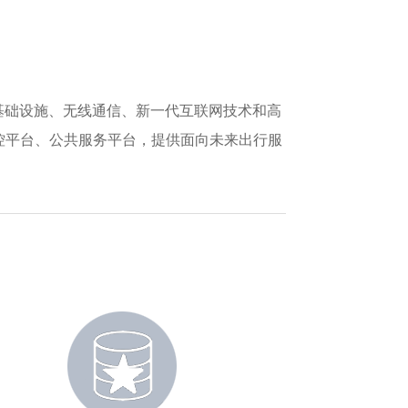
基础设施、无线通信、新一代互联网技术和高
控平台、公共服务平台，提供面向未来出行服