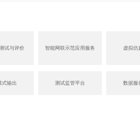
测试与评价
智能网联示范应用服务
虚拟仿
模式输出
测试监管平台
数据服