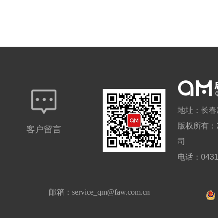
地址：长春
版权所有：
客户留言
司
电话：0431-8
邮箱：service_qm@faw.com.cn