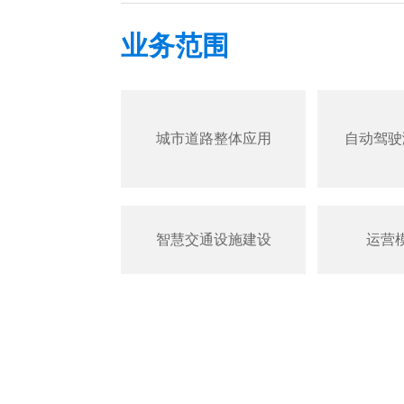
业务范围
城市道路整体应用
自动驾驶
智慧交通设施建设
运营