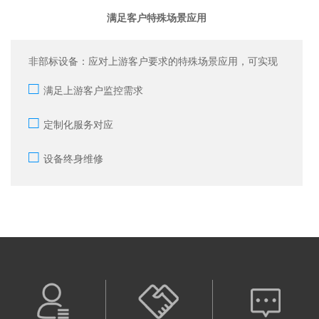
满足客户特殊场景应用
非部标设备：应对上游客户要求的特殊场景应用，可实现
□
满足上游客户监控需求
□
定制化服务对应
□
设备终身维修