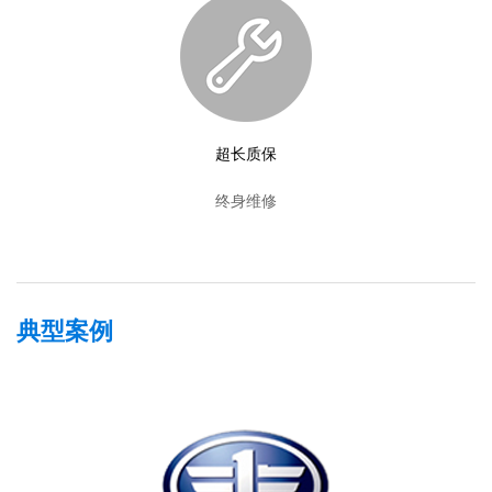
超长质保
终身维修
典型案例