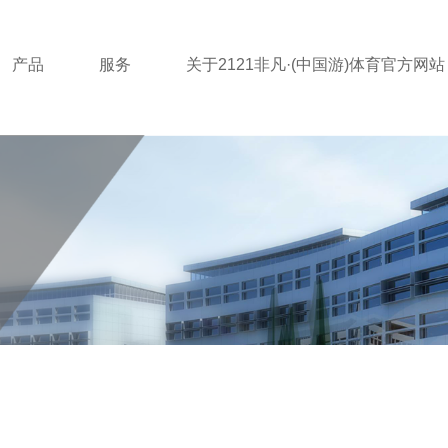
产品
服务
关于2121非凡·(中国游)体育官方网站