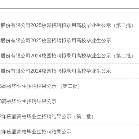
技术股份有限公司2025校园招聘拟录用高校毕业生公示（第二批）
技术股份有限公司2025校园招聘拟录用高校毕业生公示
技术股份有限公司2024校园招聘拟录用高校毕业生公示（第二批）
技术股份有限公司2024校园招聘拟录用高校毕业生公示
023高校毕业生招聘结果公示 （第二批）
023高校毕业生招聘结果公示
2022年应届高校毕业生招聘结果公示（第二批）
022年应届高校毕业生招聘结果公示