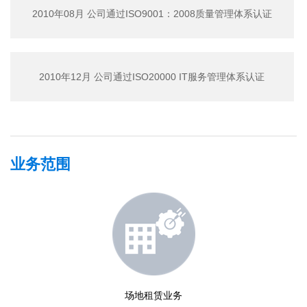
2010年08月 公司通过ISO9001：2008质量管理体系认证
2010年12月 公司通过ISO20000 IT服务管理体系认证
业务范围
场地租赁业务