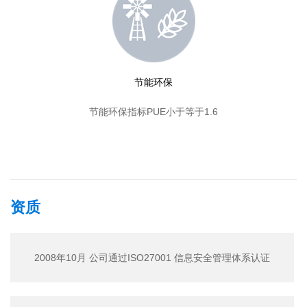
节能环保
节能环保指标PUE小于等于1.6
资质
2008年10月 公司通过ISO27001 信息安全管理体系认证