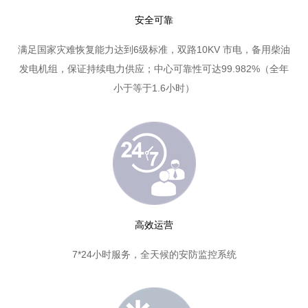
安全可靠
满足国家灾难恢复能力达到6级标准，双路10KV 市电，备用柴油
发电机组，保证持续电力供应；中心可靠性可达99.982%（全年
小于等于1.6小时）
高效运营
7*24小时服务，全天候的安防监控系统